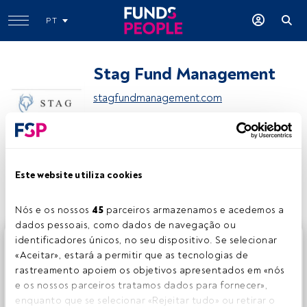
PT
Stag Fund Management
stagfundmanagement.com
Partilhar:
Este website utiliza cookies
Nós e os nossos 
45
 parceiros armazenamos e acedemos a 
dados pessoais, como dados de navegação ou 
identificadores únicos, no seu dispositivo. Se selecionar 
Este é um artigo exclusivo para os utilizadores registados
«Aceitar», estará a permitir que as tecnologias de 
da FundsPeople. Se já estiver registado, aceda através do
rastreamento apoiem os objetivos apresentados em «nós 
botão Login. Se ainda não tem conta, convidamo-lo a
e os nossos parceiros tratamos dados para fornecer», 
registar-se e a desfrutar de todo o universo que a
enquanto que se selecionar «Rejeitar tudo» ou retirar o 
FundsPeople oferece.