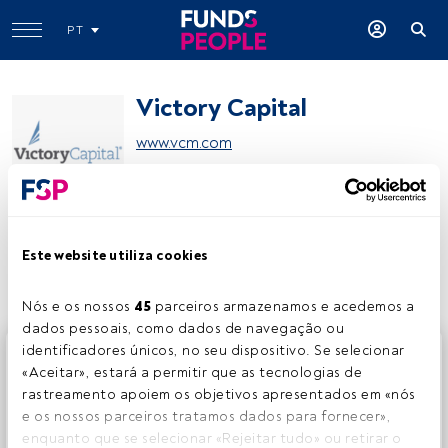
PT
Victory Capital
www.vcm.com
Partilhar:
Este website utiliza cookies
Nós e os nossos 
45
 parceiros armazenamos e acedemos a 
dados pessoais, como dados de navegação ou 
identificadores únicos, no seu dispositivo. Se selecionar 
Este é um artigo exclusivo para os utilizadores registados
«Aceitar», estará a permitir que as tecnologias de 
da FundsPeople. Se já estiver registado, aceda através do
rastreamento apoiem os objetivos apresentados em «nós 
botão Login. Se ainda não tem conta, convidamo-lo a
e os nossos parceiros tratamos dados para fornecer», 
registar-se e a desfrutar de todo o universo que a
enquanto que se selecionar «Rejeitar tudo» ou retirar o 
FundsPeople oferece.