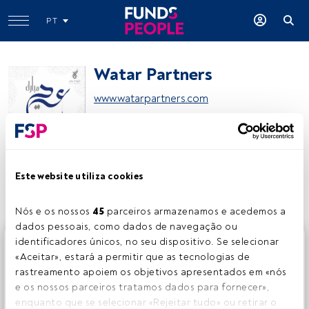
PT
Watar Partners
www.watarpartners.com
Partilhar:
Este website utiliza cookies
Nós e os nossos 
45
 parceiros armazenamos e acedemos a 
dados pessoais, como dados de navegação ou 
identificadores únicos, no seu dispositivo. Se selecionar 
Este é um artigo exclusivo para os utilizadores registados
«Aceitar», estará a permitir que as tecnologias de 
da FundsPeople. Se já estiver registado, aceda através do
rastreamento apoiem os objetivos apresentados em «nós 
botão Login. Se ainda não tem conta, convidamo-lo a
e os nossos parceiros tratamos dados para fornecer», 
registar-se e a desfrutar de todo o universo que a
enquanto que se selecionar «Rejeitar tudo» ou retirar o 
FundsPeople oferece.