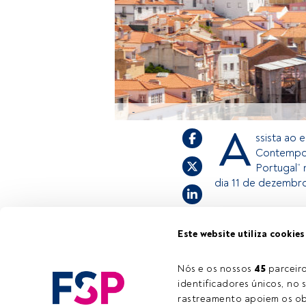
-
A
ssista ao 
Contempor
Portugal”
dia 11 de dezembro
Este é um artigo 
Este website utiliza cookies
estiver registado
convidamo-lo a r
Nós e os nossos 
45
 parcei
oferece.
identificadores únicos, no s
rastreamento apoiem os obj
Tempo de leitura:
24 s.