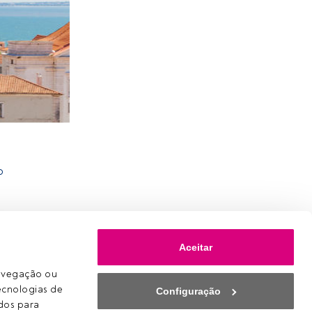
o
Aceitar
avegação ou 
ecnologias de 
Configuração
os para 