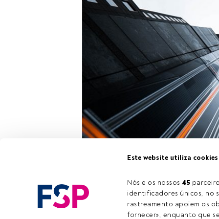
Este website utiliza cookies
A
BNP Pariba
Income Archi
Nós e os nossos 
45
 parcei
identificadores únicos, no s
rastreamento apoiem os obj
fornecer», enquanto que se 
Este é um art