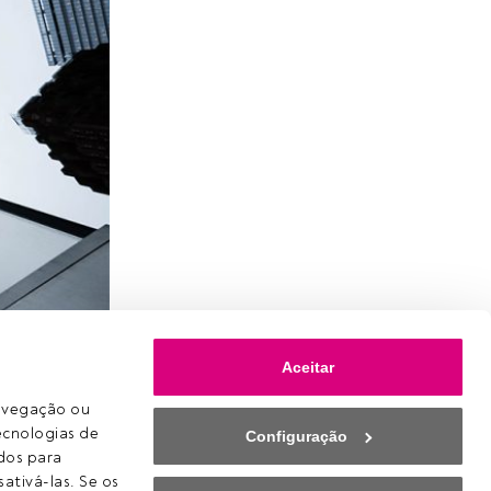
Aceitar
 Fixed
avegação ou 
ecnologias de 
Configuração
os para 
ativá-las. Se os 
e já