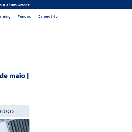
der a Fundspeople
arning
Fundos
Calendário
de maio |
alização