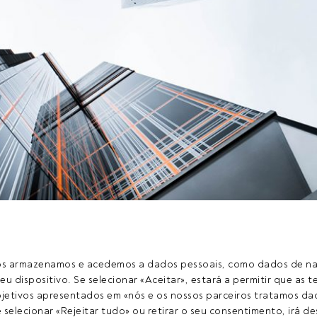
s Asset Management
está a organizar a
1.ª edição do Roadshow
tects
.
ros armazenamos e acedemos a dados pessoais, como dados de n
eu dispositivo. Se selecionar «Aceitar», estará a permitir que as t
etivos apresentados em «nós e os nossos parceiros tratamos dad
selecionar «Rejeitar tudo» ou retirar o seu consentimento, irá des
igo exclusivo para os utilizadores registados da FundsPeople. S