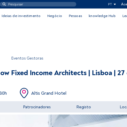
PT
Ace
Ideias de investimento
Negócio
Pessoas
knowledge Hub
Le
Eventos Gestoras
w Fixed Income Architects | Lisboa | 27 
:30h
Altis Grand Hotel
Patrocinadores
Registo
Loc
Aceder a FundsPeople