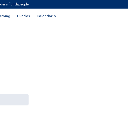
der a Fundspeople
arning
Fundos
Calendário