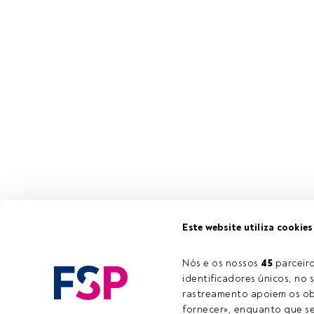
No próximo di
Este website utiliza cookies
Reuters "Conv
Jackson,
Head 
Nós e os nossos 
45
 parcei
identificadores únicos, no s
rastreamento apoiem os obj
Este é um art
fornecer», enquanto que se 