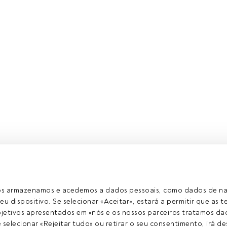
a 13 de Novembro realizar-se-á em Lisboa o evento APAF/Th
ertíveis: um instrumento mal compreendido" com a participação
of Convertible Bonds
da Thomson Reuters.
ros armazenamos e acedemos a dados pessoais, como dados de n
eu dispositivo. Se selecionar «Aceitar», estará a permitir que as t
etivos apresentados em «nós e os nossos parceiros tratamos dad
igo exclusivo para os utilizadores registados da FundsPeople. S
selecionar «Rejeitar tudo» ou retirar o seu consentimento, irá des