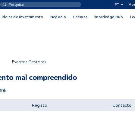
PT
Ace
Ideias de investimento
Negócio
Pessoas
knowledge Hub
Le
Eventos Gestoras
mento mal compreendido
30h
Registo
Contacto
Aceder a FundsPeople