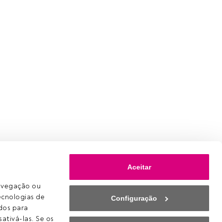
omson
Aceitar
 de Paul
avegação ou 
ecnologias de 
Configuração
os para 
e já
ativá-las. Se os 