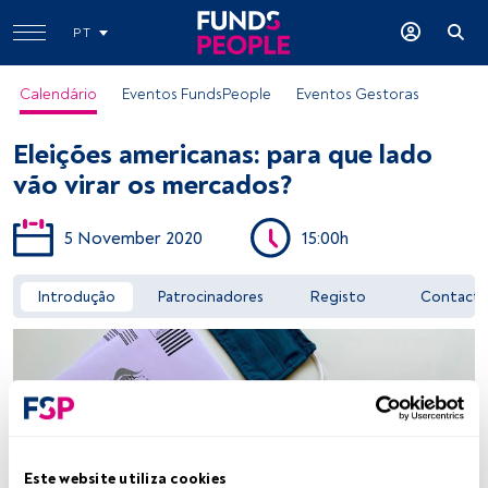
PT
Calendário
Eventos FundsPeople
Eventos Gestoras
Eleições americanas: para que lado
vão virar os mercados?
5 November 2020
15:00h
Aceder a FundsPeople
Introdução
Patrocinadores
Registo
Contact
Este website utiliza cookies