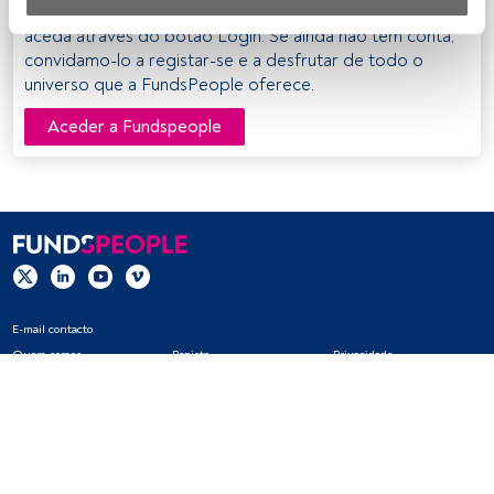
registados da FundsPeople. Se já estiver registado,
Nós e os nossos parceiros tratamos os dados para 
aceda através do botão Login. Se ainda não tem conta,
fornecer:
convidamo-lo a registar-se e a desfrutar de todo o
universo que a FundsPeople oferece.
Utilizar dados de localização geográfica precisa. Analisar 
ativamente as características do dispositivo para sua 
Aceder a Fundspeople
identificação. Armazenar as informações num dispositivo 
e/ou aceder às mesmas. Publicidade e conteúdo 
personalizados, medição de publicidade e conteúdo, 
pesquisa de audiência e desenvolvimento de serviços.
Lista de parceiros (fornecedores)
E-mail contacto
Quem somos
Registo
Privacidade
Cookies
Definições de cookies
Aviso legal