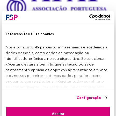
Este website utiliza cookies
A Associação Portuguesa de Analistas Financeiros (APAF)
Nós e os nossos 
45
 parceiros armazenamos e acedemos a 
volta a organizar o seu habitual jantar anual onde junta
dados pessoais, como dados de navegação ou 
Associados.
identificadores únicos, no seu dispositivo. Se selecionar 
«Aceitar», estará a permitir que as tecnologias de 
Programação
rastreamento apoiem os objetivos apresentados em «nós 
e os nossos parceiros tratamos dados para fornecer», 
19h
Receção e Cocktail
enquanto que se selecionar «Rejeitar tudo» ou retirar o 
seu consentimento, irá desativá-las. Se os rastreadores 
19h40m
Abertura | Dr. Manuel Puerta da
forem desativados, parte do conteúdo e dos anúncios 
Configuração
Costa,
Presidente da Direção da APAF
que vê poderá deixar de ser relevante para si. Pode voltar 
a aceder a este menu para alterar as suas opções ou 
20h Palestra |
Dr. João Salgueiro, "
Risco-País: o futuro do
retirar o consentimento a qualquer momento, clicando no 
Aceitar
Euro numa zona em (des)equilíbrio"
link «Preferências de privacidade» que aparece na parte 