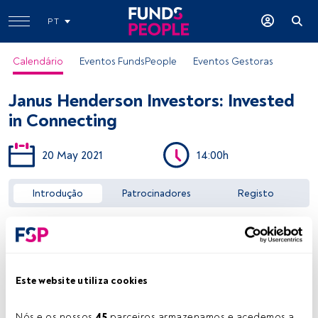
PT
Calendário
Eventos FundsPeople
Eventos Gestoras
Janus Henderson Investors: Invested
in Connecting
20 May 2021
14:00h
Aceder a FundsPeople
Introdução
Patrocinadores
Registo
Este website utiliza cookies
Nós e os nossos 
45
 parceiros armazenamos e acedemos a 