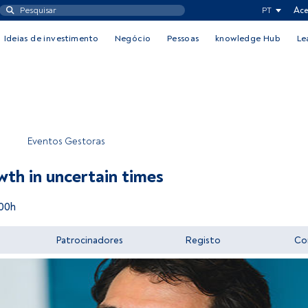
PT
Ace
Ideias de investimento
Negócio
Pessoas
knowledge Hub
Le
Eventos Gestoras
th in uncertain times
00h
Patrocinadores
Registo
Co
Aceder a FundsPeople