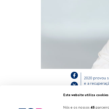
2020 provou s
e a recuperaç
de liderança. 
oferecem atrat
Este website utiliza cookies
uma fonte de
crescimento d
Nós e os nossos 
45
 parcei