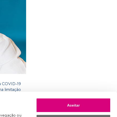
da COVID-19
a limitação
ras listadas
tinua a ser
Aceitar
 prazo e o
ientes.
avegação ou 