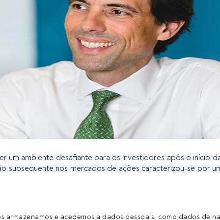
er um ambiente desafiante para os investidores após o início 
ão subsequente nos mercados de ações caracterizou-se por um
Contudo, as perspetivas permanecem incertas e as infraestrutu
ivos claros contra esse pano de fundo: a classe de ativos con
 crescimento confiável que alimenta o capital de longo
a rentabilidade que a
M&G Investments
procura oferecer aos cl
ros armazenamos e acedemos a dados pessoais, como dados de n