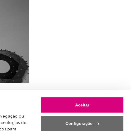
car como é
Aceitar
o dos
avegação ou 
ecnologias de 
Configuração
os para 