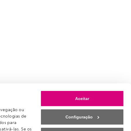
ia 21 de
Aceitar
ssiva vs
avegação ou 
ecnologias de 
Configuração
os para 
e já
ativá-las. Se os 