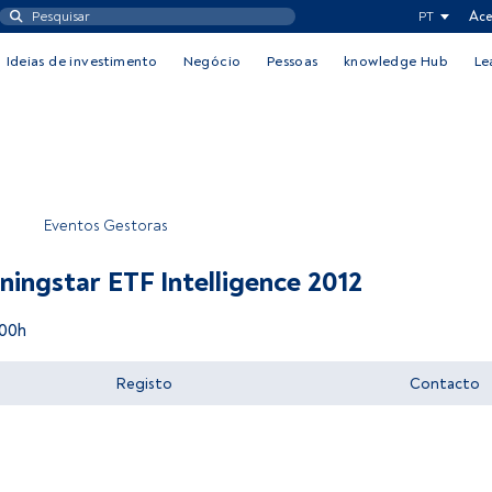
PT
Ace
Ideias de investimento
Negócio
Pessoas
knowledge Hub
Le
Eventos Gestoras
ningstar ETF Intelligence 2012
:00h
Registo
Contacto
Aceder a FundsPeople