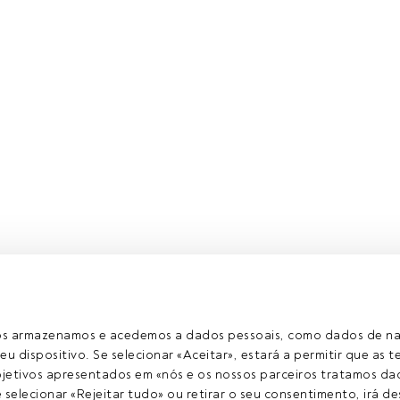
rate, analista sénior de ETF na Morningstar, estará no próximo d
l Pestana Palace em Lisboa abordando a questão da gestão pa
ros armazenamos e acedemos a dados pessoais, como dados de n
eu dispositivo. Se selecionar «Aceitar», estará a permitir que as t
etivos apresentados em «nós e os nossos parceiros tratamos dad
igo exclusivo para os utilizadores registados da FundsPeople. S
selecionar «Rejeitar tudo» ou retirar o seu consentimento, irá des