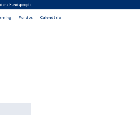
der a Fundspeople
arning
Fundos
Calendário