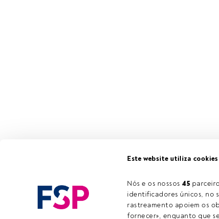
José Garcia Zá
Este website utiliza cookies
Junho no Hote
gestão activa.
Nós e os nossos 
45
 parcei
identificadores únicos, no s
rastreamento apoiem os obj
Este é um art
fornecer», enquanto que se 