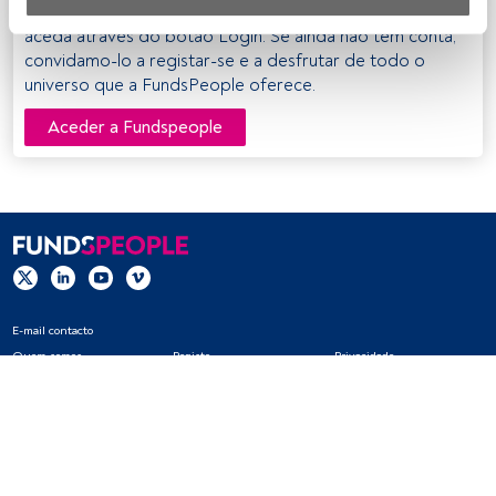
registados da FundsPeople. Se já estiver registado,
Nós e os nossos parceiros tratamos os dados para 
aceda através do botão Login. Se ainda não tem conta,
fornecer:
convidamo-lo a registar-se e a desfrutar de todo o
universo que a FundsPeople oferece.
Utilizar dados de localização geográfica precisa. Analisar 
ativamente as características do dispositivo para sua 
Aceder a Fundspeople
identificação. Armazenar as informações num dispositivo 
e/ou aceder às mesmas. Publicidade e conteúdo 
personalizados, medição de publicidade e conteúdo, 
pesquisa de audiência e desenvolvimento de serviços.
Lista de parceiros (fornecedores)
E-mail contacto
Quem somos
Registo
Privacidade
Cookies
Definições de cookies
Aviso legal