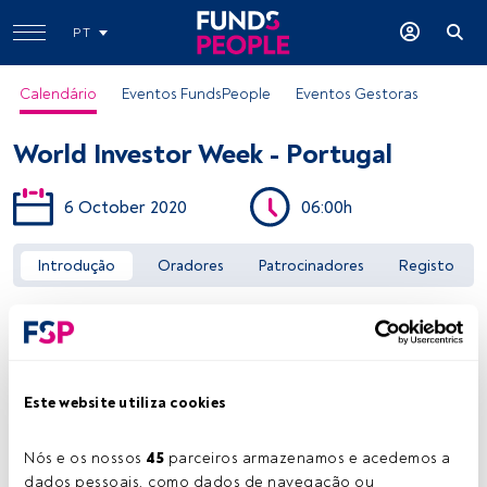
PT
Calendário
Eventos FundsPeople
Eventos Gestoras
World Investor Week - Portugal
6 October 2020
06:00h
Introdução
Oradores
Patrocinadores
Registo
Aceder a FundsPeople
Este website utiliza cookies
Nós e os nossos 
45
 parceiros armazenamos e acedemos a 
dados pessoais, como dados de navegação ou 