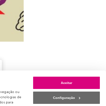
Aceitar
avegação ou 
ecnologias de 
Configuração
os para 