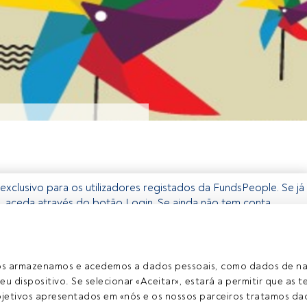
exclusivo para os utilizadores registados da FundsPeople. Se já
o, aceda através do botão Login. Se ainda não tem conta,
egistar-se e a desfrutar de todo o universo que a FundsPeople
Aceder a Fundspeople
ros armazenamos e acedemos a dados pessoais, como dados de n
eu dispositivo. Se selecionar «Aceitar», estará a permitir que as t
etivos apresentados em «nós e os nossos parceiros tratamos dad