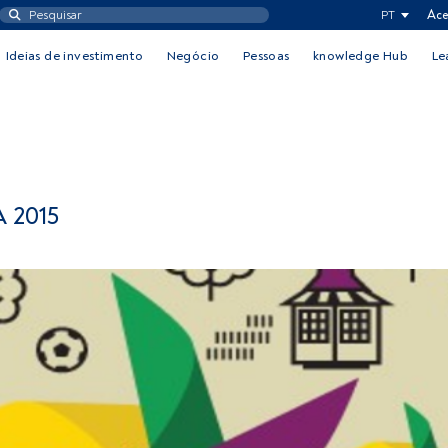
PT
Ace
Ideias de investimento
Negócio
Pessoas
knowledge Hub
Le
 2015