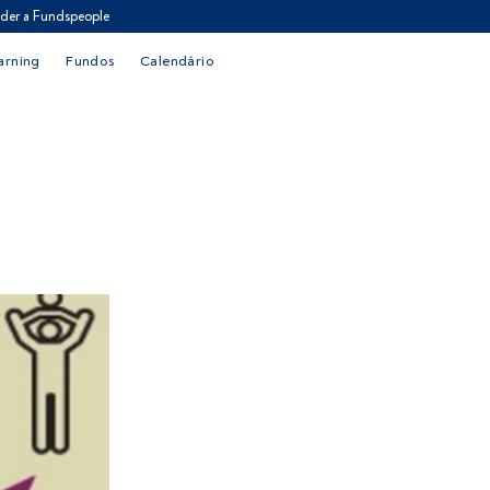
der a Fundspeople
arning
Fundos
Calendário