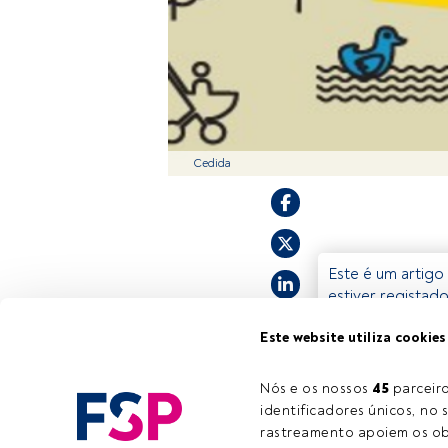
Cedida
Este é um artigo 
estiver registad
convidamo-lo a r
Este website utiliza cookies
oferece.
Nós e os nossos 
45
 parcei
identificadores únicos, no s
rastreamento apoiem os obj
Tempo de leitura:
1 min.