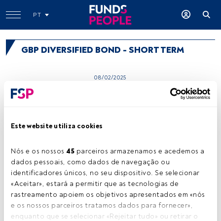
PT
GBP DIVERSIFIED BOND - SHORT TERM
08/02/2025
Aviva Investors Global - GBP
ReturnPlus Fund I Acc
Este website utiliza cookies
Nós e os nossos 
45
 parceiros armazenamos e acedemos a 
dados pessoais, como dados de navegação ou 
identificadores únicos, no seu dispositivo. Se selecionar 
«Aceitar», estará a permitir que as tecnologias de 
rastreamento apoiem os objetivos apresentados em «nós 
e os nossos parceiros tratamos dados para fornecer», 
enquanto que se selecionar «Rejeitar tudo» ou retirar o 