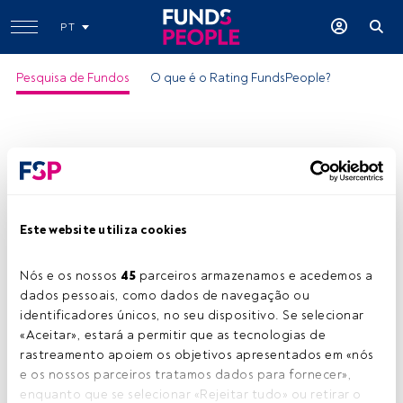
PT
Pesquisa de Fundos
O que é o Rating FundsPeople?
Este website utiliza cookies
AXA IM Euro Sélection A
Nós e os nossos 
45
 parceiros armazenamos e acedemos a 
ISIN:
FR0010777391
dados pessoais, como dados de navegação ou 
Categoria Morningstar:
Eurozone Large-Cap Equity
identificadores únicos, no seu dispositivo. Se selecionar 
«Aceitar», estará a permitir que as tecnologias de 
Empresa:
BNP Paribas Asset Management
rastreamento apoiem os objetivos apresentados em «nós 
Partilhar:
e os nossos parceiros tratamos dados para fornecer», 
enquanto que se selecionar «Rejeitar tudo» ou retirar o 