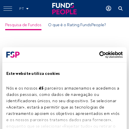
PT
Pesquisa de Fundos
O que é o Rating FundsPeople?
Este website utiliza cookies
Vanguard € Govt Bd Idx € Acc
Nós e os nossos 
45
 parceiros armazenamos e acedemos a 
ISIN:
IE0007472990
dados pessoais, como dados de navegação ou 
Categoria Morningstar:
EUR Government Bond
identificadores únicos, no seu dispositivo. Se selecionar 
«Aceitar», estará a permitir que as tecnologias de 
Empresa:
Vanguard
rastreamento apoiem os objetivos apresentados em «nós 
Partilhar:
e os nossos parceiros tratamos dados para fornecer», 
enquanto que se selecionar «Rejeitar tudo» ou retirar o 