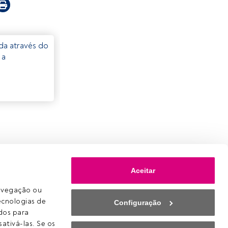
eda através do
 a
Aceitar
avegação ou 
ecnologias de 
Configuração
os para 
ativá-las. Se os 