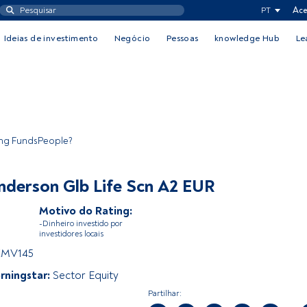
PT
Ace
Ideias de investimento
Negócio
Pessoas
knowledge Hub
Le
ing FundsPeople?
nderson Glb Life Scn A2 EUR
Motivo do Rating:
-Dinheiro investido por
investidores locais
XMV145
rningstar:
Sector Equity
Partilhar: