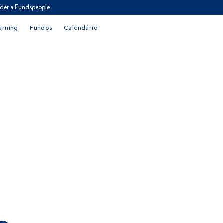
der a Fundspeople
arning
Fundos
Calendário