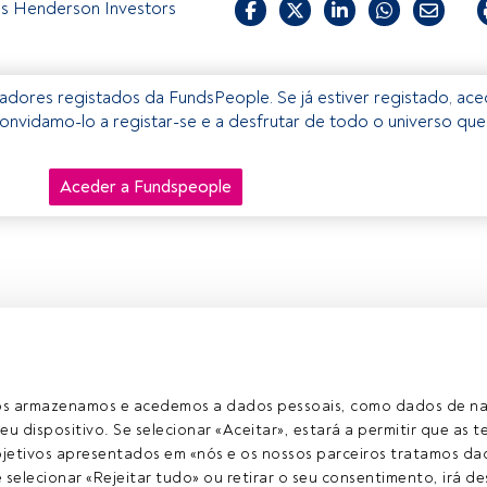
s Henderson Investors
izadores registados da FundsPeople. Se já estiver registado, ac
onvidamo-lo a registar-se e a desfrutar de todo o universo que
Aceder a Fundspeople
ros armazenamos e acedemos a dados pessoais, como dados de n
eu dispositivo. Se selecionar «Aceitar», estará a permitir que as t
etivos apresentados em «nós e os nossos parceiros tratamos dad
selecionar «Rejeitar tudo» ou retirar o seu consentimento, irá des