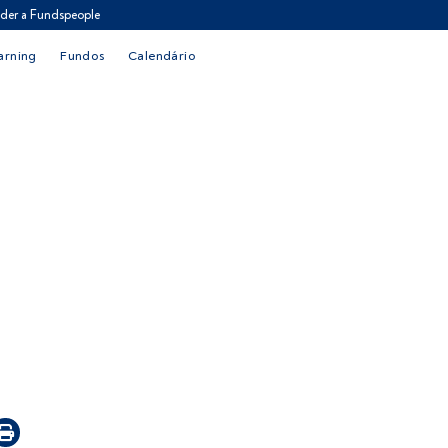
der a Fundspeople
arning
Fundos
Calendário