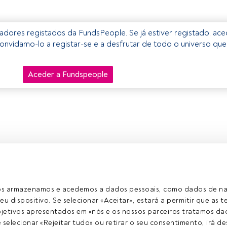
izadores registados da FundsPeople. Se já estiver registado, ac
onvidamo-lo a registar-se e a desfrutar de todo o universo que
Aceder a Fundspeople
ros armazenamos e acedemos a dados pessoais, como dados de n
eu dispositivo. Se selecionar «Aceitar», estará a permitir que as t
etivos apresentados em «nós e os nossos parceiros tratamos dad
selecionar «Rejeitar tudo» ou retirar o seu consentimento, irá des