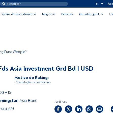
PT
Ace
Ideias de investimento
Negócio
Pessoas
knowledge Hub
Le
ing FundsPeople?
ds Asia Investment Grd Bd I USD
Motivo do Rating:
-Boa relação risco e retorno
CGH15
rningstar:
Asia Bond
Partilhar:
ura AM