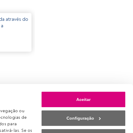
eda através do
 a
Aceitar
avegação ou 
ecnologias de 
Configuração
os para 
ativá-las. Se os 