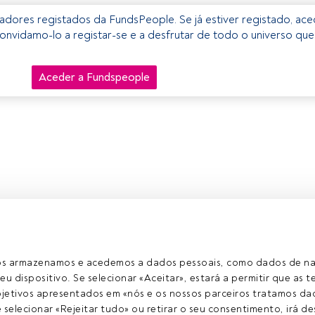
izadores registados da FundsPeople. Se já estiver registado, ac
onvidamo-lo a registar-se e a desfrutar de todo o universo que
Aceder a Fundspeople
ros armazenamos e acedemos a dados pessoais, como dados de n
eu dispositivo. Se selecionar «Aceitar», estará a permitir que as t
etivos apresentados em «nós e os nossos parceiros tratamos dad
selecionar «Rejeitar tudo» ou retirar o seu consentimento, irá des