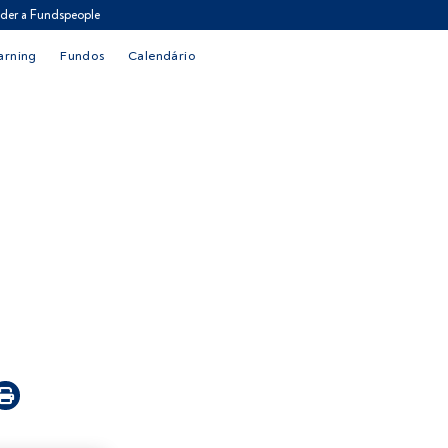
der a Fundspeople
arning
Fundos
Calendário