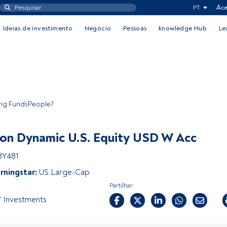
PT
Ace
Ideias de investimento
Negócio
Pessoas
knowledge Hub
Le
ing FundsPeople?
on Dynamic U.S. Equity USD W Acc
8Y481
rningstar:
US Large-Cap
Partilhar:
 Investments