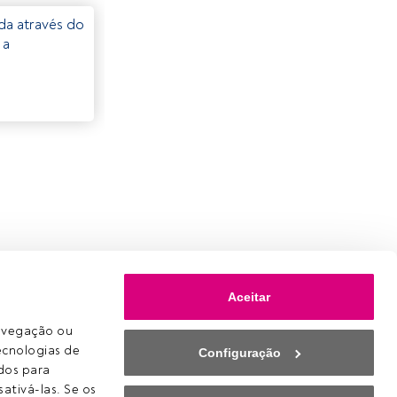
eda através do
 a
Aceitar
avegação ou 
ecnologias de 
Configuração
os para 
ativá-las. Se os 