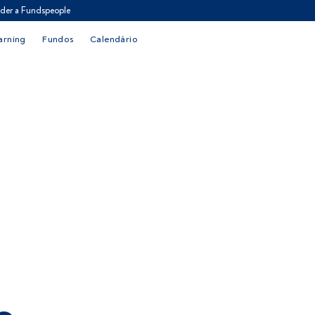
der a Fundspeople
arning
Fundos
Calendário