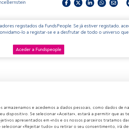
anceBernstein
izadores registados da FundsPeople. Se já estiver registado, ac
onvidamo-lo a registar-se e a desfrutar de todo o universo que
Aceder a Fundspeople
ros armazenamos e acedemos a dados pessoais, como dados de n
eu dispositivo. Se selecionar «Aceitar», estará a permitir que as t
etivos apresentados em «nós e os nossos parceiros tratamos dad
selecionar «Rejeitar tudo» ou retirar o seu consentimento, irá des