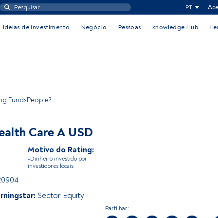
PT
Ace
Ideias de investimento
Negócio
Pessoas
knowledge Hub
Le
ing FundsPeople?
Health Care A USD
Motivo do Rating:
-Dinheiro investido por
investidores locais
20904
rningstar:
Sector Equity
Partilhar: