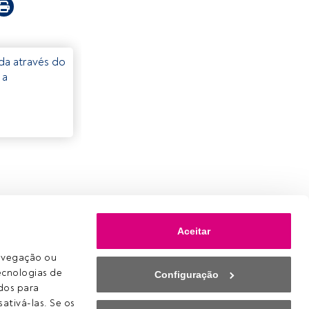
eda através do
 a
Aceitar
avegação ou 
ecnologias de 
Configuração
os para 
ativá-las. Se os 