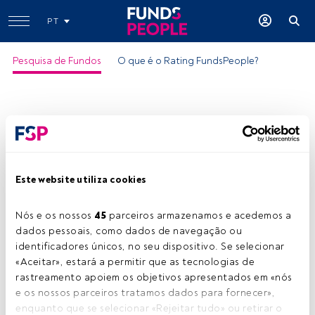
PT
Pesquisa de Fundos
O que é o Rating FundsPeople?
Este website utiliza cookies
Schroder ISF Asian Ttl Ret C Acc USD
Nós e os nossos 
45
 parceiros armazenamos e acedemos a 
ISIN:
LU0326949186
dados pessoais, como dados de navegação ou 
Categoria Morningstar:
Asia-Pacific ex-Japan Equity
identificadores únicos, no seu dispositivo. Se selecionar 
«Aceitar», estará a permitir que as tecnologias de 
Empresa:
Schroders
rastreamento apoiem os objetivos apresentados em «nós 
Partilhar:
e os nossos parceiros tratamos dados para fornecer», 
enquanto que se selecionar «Rejeitar tudo» ou retirar o 