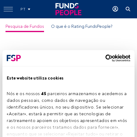
PT
Pesquisa de Fundos
O que é o Rating FundsPeople?
Este website utiliza cookies
Pictet-Nutrition I EUR
Nós e os nossos 
45
 parceiros armazenamos e acedemos a 
ISIN:
LU0366533882
dados pessoais, como dados de navegação ou 
Categoria Morningstar:
Sector Equity Agriculture
identificadores únicos, no seu dispositivo. Se selecionar 
«Aceitar», estará a permitir que as tecnologias de 
Empresa:
Pictet Asset Management
rastreamento apoiem os objetivos apresentados em «nós 
Partilhar:
e os nossos parceiros tratamos dados para fornecer», 
enquanto que se selecionar «Rejeitar tudo» ou retirar o 