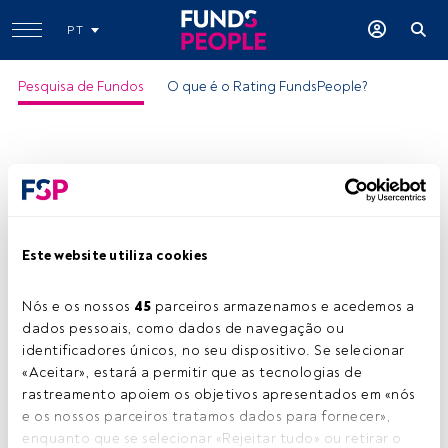
PT
Pesquisa de Fundos
O que é o Rating FundsPeople?
Este website utiliza cookies
GS US Fixed Income R Acc USD
Nós e os nossos 
45
 parceiros armazenamos e acedemos a 
ISIN:
LU0830685748
dados pessoais, como dados de navegação ou 
Categoria Morningstar:
USD Diversified Bond
identificadores únicos, no seu dispositivo. Se selecionar 
«Aceitar», estará a permitir que as tecnologias de 
Empresa:
Goldman Sachs Asset Management
rastreamento apoiem os objetivos apresentados em «nós 
Partilhar:
e os nossos parceiros tratamos dados para fornecer», 
enquanto que se selecionar «Rejeitar tudo» ou retirar o 