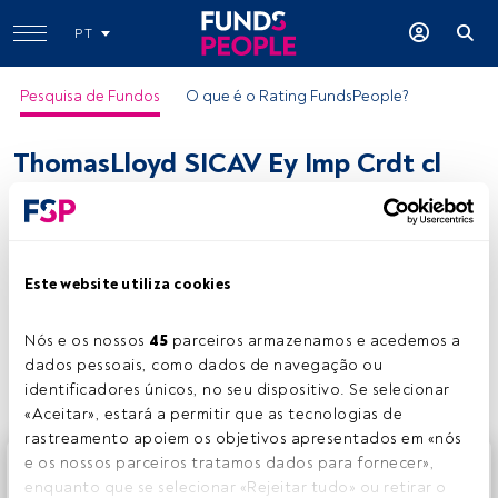
PT
Pesquisa de Fundos
O que é o Rating FundsPeople?
ThomasLloyd SICAV Ey Imp Crdt cl
RUSDACC
ISIN:
LU1108670347
Categoria Morningstar:
Alternative Other
Este website utiliza cookies
Empresa:
Thomas Lloyd
Nós e os nossos 
45
 parceiros armazenamos e acedemos a 
Partilhar:
dados pessoais, como dados de navegação ou 
identificadores únicos, no seu dispositivo. Se selecionar 
«Aceitar», estará a permitir que as tecnologias de 
rastreamento apoiem os objetivos apresentados em «nós 
e os nossos parceiros tratamos dados para fornecer», 
Este é um artigo exclusivo para os utilizadores registados
enquanto que se selecionar «Rejeitar tudo» ou retirar o 
da FundsPeople. Se já estiver registado, aceda através do