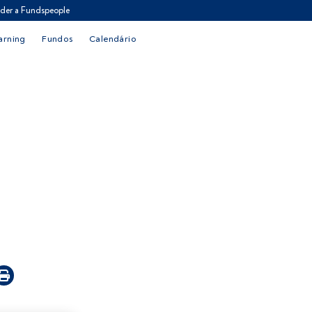
der a Fundspeople
arning
Fundos
Calendário