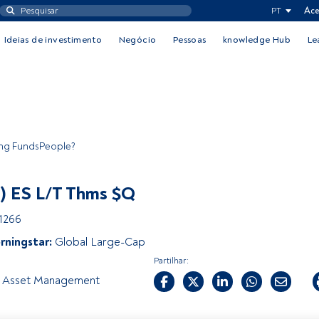
PT
Ace
Ideias de investimento
Negócio
Pessoas
knowledge Hub
Le
ing FundsPeople?
) ES L/T Thms $Q
1266
rningstar:
Global Large-Cap
Partilhar:
 Asset Management