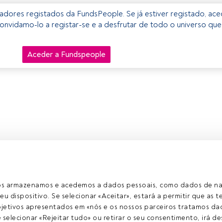
izadores registados da FundsPeople. Se já estiver registado, ac
onvidamo-lo a registar-se e a desfrutar de todo o universo que
Aceder a Fundspeople
ros armazenamos e acedemos a dados pessoais, como dados de n
eu dispositivo. Se selecionar «Aceitar», estará a permitir que as t
etivos apresentados em «nós e os nossos parceiros tratamos dad
selecionar «Rejeitar tudo» ou retirar o seu consentimento, irá des