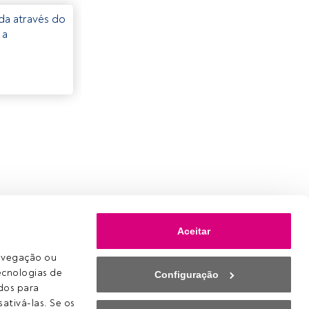
eda através do
 a
Aceitar
avegação ou 
ecnologias de 
Configuração
os para 
ativá-las. Se os 