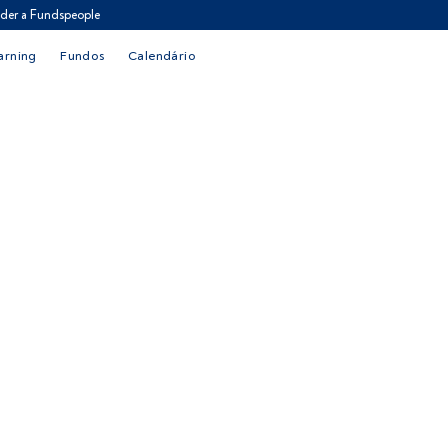
der a Fundspeople
arning
Fundos
Calendário