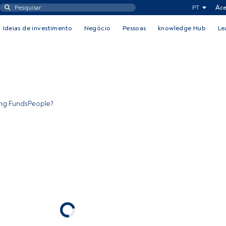
PT
Ace
Ideias de investimento
Negócio
Pessoas
knowledge Hub
Le
ing FundsPeople?