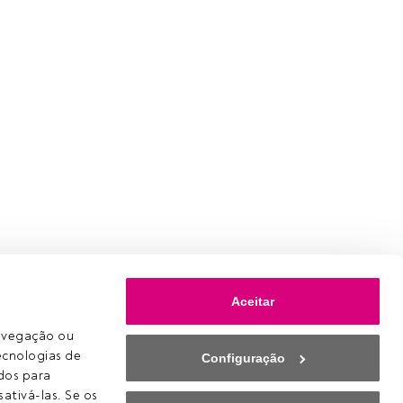
Aceitar
avegação ou 
ecnologias de 
Configuração
os para 
ativá-las. Se os 