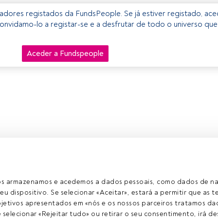
izadores registados da FundsPeople. Se já estiver registado, ac
onvidamo-lo a registar-se e a desfrutar de todo o universo que
Aceder a Fundspeople
ros armazenamos e acedemos a dados pessoais, como dados de n
eu dispositivo. Se selecionar «Aceitar», estará a permitir que as t
etivos apresentados em «nós e os nossos parceiros tratamos dad
selecionar «Rejeitar tudo» ou retirar o seu consentimento, irá des