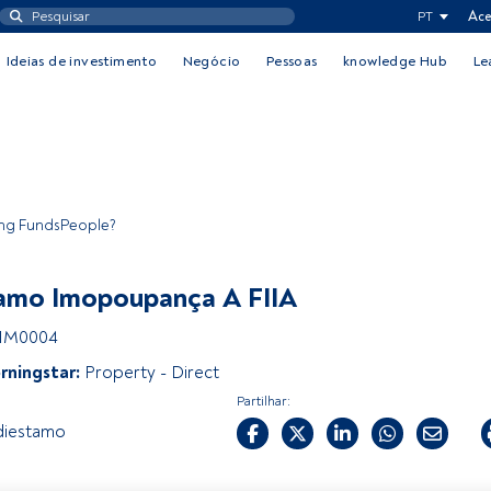
PT
Ace
Ideias de investimento
Negócio
Pessoas
knowledge Hub
Le
ing FundsPeople?
amo Imopoupança A FIIA
HM0004
rningstar:
Property - Direct
Partilhar:
diestamo