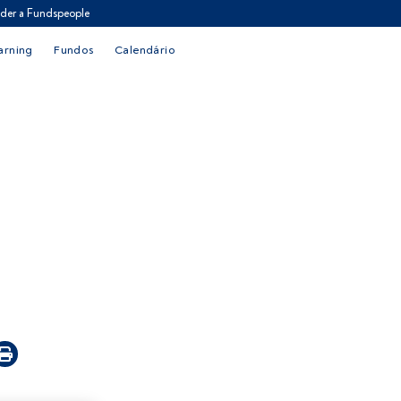
der a Fundspeople
arning
Fundos
Calendário