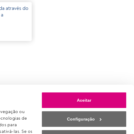
eda através do
 a
Aceitar
avegação ou 
ecnologias de 
Configuração
os para 
ativá-las. Se os 