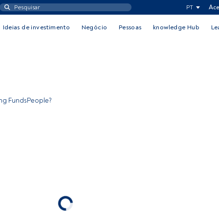
PT
Ace
Ideias de investimento
Negócio
Pessoas
knowledge Hub
Le
ing FundsPeople?