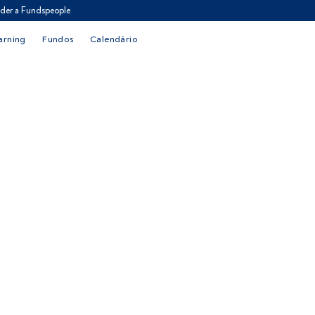
der a Fundspeople
arning
Fundos
Calendário