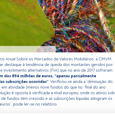
́rio Anual Sobre os Mercados de Valores Mobiliários, a CMVM
dar destaque à tendência de queda dos montantes geridos por
e investimento alternativos (FIA) que no ano de 2017 sofreram
m dos 894 milhões de euros, “apenas parcialmente
s subscrições ocorridas”
. Verificou-se ainda a “diminuição do
 em atividade (menos nove fundos do que no final do ano
lução é oposta à verificada a nível europeu, onde os ativos sob
 de fundos têm crescido e as subscrições líquidas atingiram os
 euros”, pode ler-se no relatório.