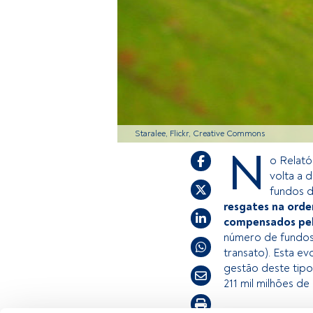
Staralee, Flickr, Creative Commons
N
o Relato
volta a 
fundos d
resgates na orde
compensados pela
número de fundos
transato). Esta evo
gestão deste tipo
211 mil milhões de