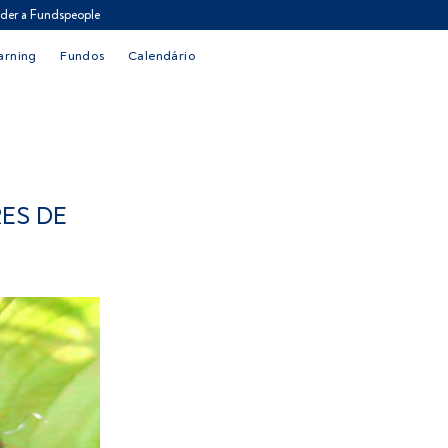
der a Fundspeople
arning
Fundos
Calendário
ES DE