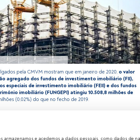
ulgados pela CMVM mostram que em janeiro de 2020,
o valor
ão agregado dos fundos de investimento imobiliário (FII),
s especiais de investimento imobiliário (FEII) e dos fundos
imónio imobiliário (FUNGEPI) atingiu 10.508,8 milhões de
milhões (0,02%) do que no fecho de 2019.
exclusivo para os utilizadores registados da FundsPeople. Se já
o, aceda através do botão Login. Se ainda não tem conta,
egistar-se e a desfrutar de todo o universo que a FundsPeople
ros armazenamos e acedemos a dados pessoais, como dados de n