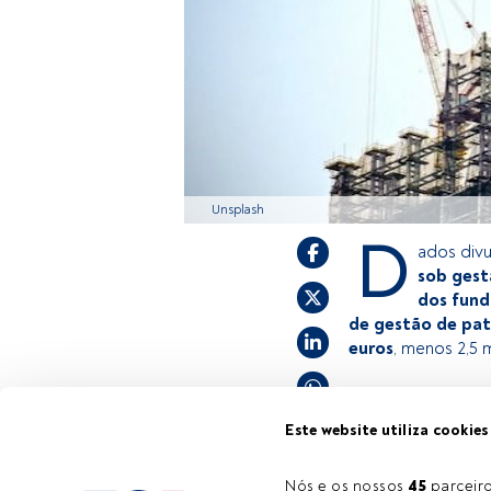
Unsplash
D
ados div
sob gest
dos fundo
de gestão de patr
euros
, menos 2,5 
Este é um artigo 
Este website utiliza cookies
estiver registad
convidamo-lo a r
Nós e os nossos 
45
 parcei