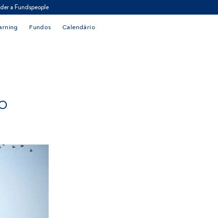
der a Fundspeople
arning
Fundos
Calendário
DO