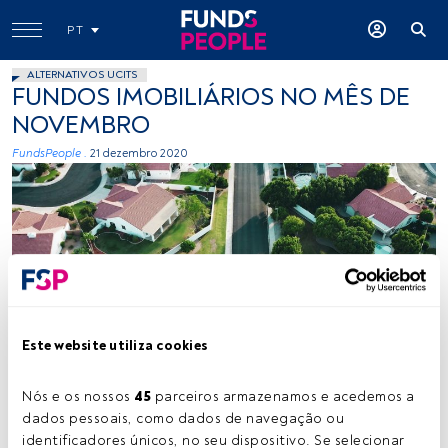
PT
ALTERNATIVOS UCITS
FUNDOS IMOBILIÁRIOS NO MÊS DE
NOVEMBRO
FundsPeople .
21 dezembro 2020
Este website utiliza cookies
Nós e os nossos 
45
 parceiros armazenamos e acedemos a 
Tempo de leitura:
1 min.
dados pessoais, como dados de navegação ou 
identificadores únicos, no seu dispositivo. Se selecionar 