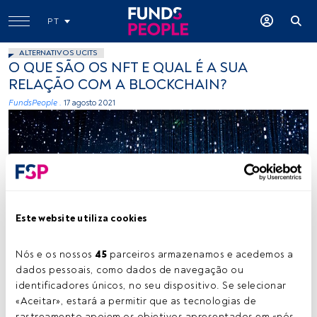
PT
ALTERNATIVOS UCITS
O QUE SÃO OS NFT E QUAL É A SUA
RELAÇÃO COM A BLOCKCHAIN?
FundsPeople .
17 agosto 2021
Este website utiliza cookies
Créditos: Robynne Hu (Unsplash)
Nós e os nossos 
45
 parceiros armazenamos e acedemos a 
dados pessoais, como dados de navegação ou 
identificadores únicos, no seu dispositivo. Se selecionar 
Tempo de leitura:
2 min.
«Aceitar», estará a permitir que as tecnologias de 
rastreamento apoiem os objetivos apresentados em «nós 