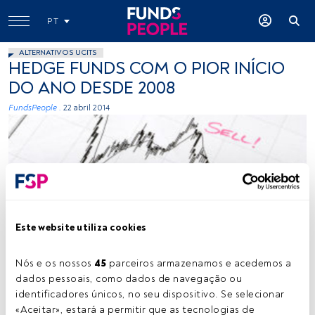
PT
ALTERNATIVOS UCITS
HEDGE FUNDS COM O PIOR INÍCIO
DO ANO DESDE 2008
FundsPeople .
22 abril 2014
Este website utiliza cookies
Hedgefund Joseph Healey, Flickr, Creaative Commons
Nós e os nossos 
45
 parceiros armazenamos e acedemos a 
dados pessoais, como dados de navegação ou 
Tempo de leitura:
1 min.
identificadores únicos, no seu dispositivo. Se selecionar 
«Aceitar», estará a permitir que as tecnologias de 