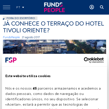
PT
FORA DO ESCRITÓRIO
JÁ CONHECE O TERRAÇO DO HOTEL
TIVOLI ORIENTE?
FundsPeople .
21 agosto 2017
Este website utiliza cookies
-
Nós e os nossos 
45
 parceiros armazenamos e acedemos a 
dados pessoais, como dados de navegação ou 
identificadores únicos, no seu dispositivo. Se selecionar 
Tempo de leitura:
1 min.
«Aceitar», estará a permitir que as tecnologias de 