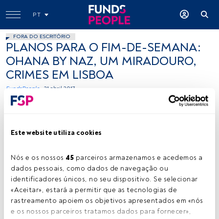
PT
FORA DO ESCRITÓRIO
PLANOS PARA O FIM-DE-SEMANA:
OHANA BY NAZ, UM MIRADOURO,
CRIMES EM LISBOA
FundsPeople .
21 abril 2017
Este website utiliza cookies
Nós e os nossos 
45
 parceiros armazenamos e acedemos a 
dados pessoais, como dados de navegação ou 
Filipe Fortes, Flickr, Creative Commons
identificadores únicos, no seu dispositivo. Se selecionar 
«Aceitar», estará a permitir que as tecnologias de 
rastreamento apoiem os objetivos apresentados em «nós 
e os nossos parceiros tratamos dados para fornecer», 
Tempo de leitura:
1 min.