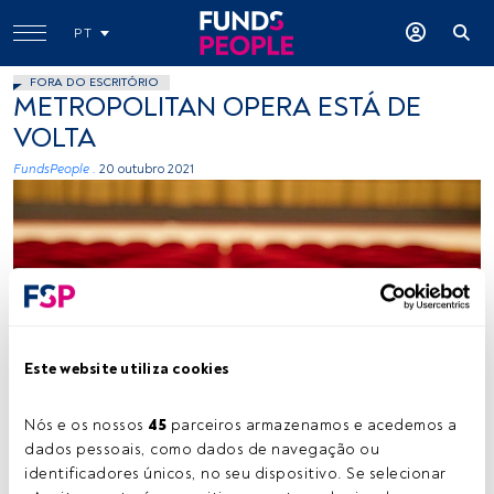
PT
FORA DO ESCRITÓRIO
METROPOLITAN OPERA ESTÁ DE
VOLTA
FundsPeople .
20 outubro 2021
Créditos: Paolo Chiabrando (Unsplash)
Este website utiliza cookies
Nós e os nossos 
45
 parceiros armazenamos e acedemos a 
dados pessoais, como dados de navegação ou 
Tempo de leitura:
1 min.
identificadores únicos, no seu dispositivo. Se selecionar 