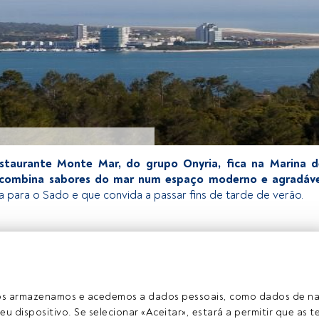
staurante Monte Mar, do grupo Onyria, fica na Marina d
 combina sabores do mar num espaço moderno e agradáve
a para o Sado e que convida a passar fins de tarde de verão.
exclusivo para os utilizadores registados da FundsPeople. Se já
o, aceda através do botão Login. Se ainda não tem conta,
egistar-se e a desfrutar de todo o universo que a FundsPeople
ros armazenamos e acedemos a dados pessoais, como dados de n
eu dispositivo. Se selecionar «Aceitar», estará a permitir que as t