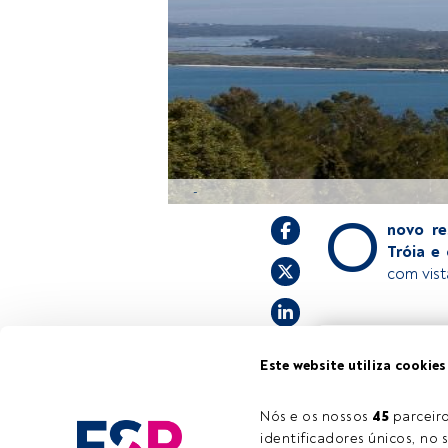
-
O
novo re
Tróia e
com vist
Este é um artigo 
Este website utiliza cookies
estiver registad
convidamo-lo a r
oferece.
Nós e os nossos 
45
 parcei
identificadores únicos, no s