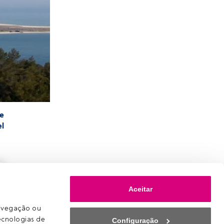
e
l
Aceitar
avegação ou 
ecnologias de 
Configuração