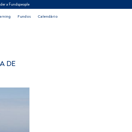
der a Fundspeople
arning
Fundos
Calendário
A DE