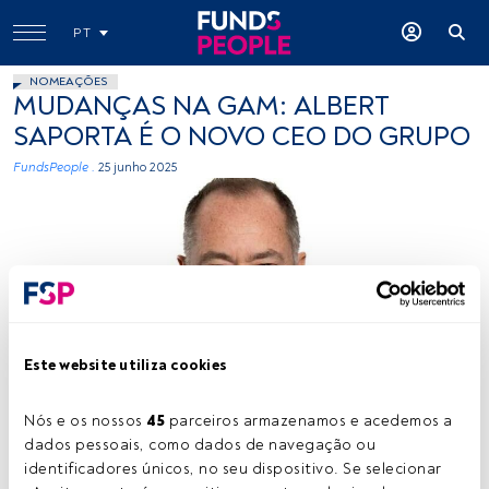
PT
NOMEAÇÕES
MUDANÇAS NA GAM: ALBERT
SAPORTA É O NOVO CEO DO GRUPO
FundsPeople .
25 junho 2025
Albert Saporta. Créditos: Cedida (GAM)
Este website utiliza cookies
Nós e os nossos 
45
 parceiros armazenamos e acedemos a 
dados pessoais, como dados de navegação ou 
Tempo de leitura:
2 min.
identificadores únicos, no seu dispositivo. Se selecionar 