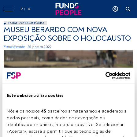
PT
FORA DO ESCRITÓRIO
MUSEU BERARDO COM NOVA
EXPOSIÇÃO SOBRE O HOLOCAUSTO
FundsPeople .
25 janeiro 2022
Este website utiliza cookies
Créditos: Albert Laurence (Unsplash)
Nós e os nossos 
45
 parceiros armazenamos e acedemos a 
dados pessoais, como dados de navegação ou 
identificadores únicos, no seu dispositivo. Se selecionar 
Tempo de leitura:
1 min.
«Aceitar», estará a permitir que as tecnologias de 