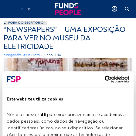
PT
FORA DO ESCRITÓRIO
“NEWSPAPERS” – UMA EXPOSIÇÃO
PARA VER NO MUSEU DA
ELETRICIDADE
Margarida Jesus Pinto
9 junho 2014
Este website utiliza cookies
Cedida
Nós e os nossos 
45
 parceiros armazenamos e acedemos a 
dados pessoais, como dados de navegação ou 
identificadores únicos, no seu dispositivo. Se selecionar 
Tempo de leitura:
1 min.
«Aceitar», estará a permitir que as tecnologias de 