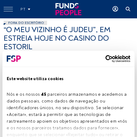
PT
FORA DO ESCRITÓRIO
“O MEU VIZINHO É JUDEU”, EM
ESTREIA HOJE NO CASINO DO
ESTORIL
FundsPeople .
25 novembro 2015
Este website utiliza cookies
Tempo de leitura:
1 min.
B
eatriz Batarda, Bruno Nogueira e Miguel
Nós e os nossos 
45
 parceiros armazenamos e acedemos a 
Guilherme
pegam na obra de Jean-Claude
dados pessoais, como dados de navegação ou 
Grumberg, argumentista de realizadores como
identificadores únicos, no seu dispositivo. Se selecionar 
François Truffaut ou Costa-Gravas, e apresentam uma
«Aceitar», estará a permitir que as tecnologias de 
visão de humor cáustico sobre o retorno do “conflito
rastreamento apoiem os objetivos apresentados em «nós 
entre ''nós e os outros''” e do
“despertar das reacções
e os nossos parceiros tratamos dados para fornecer», 
mais primárias a tudo o que se alimenta do medo e da
enquanto que se selecionar «Rejeitar tudo» ou retirar o 