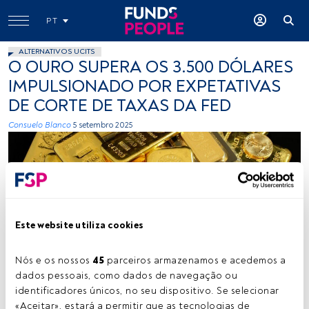
PT
ALTERNATIVOS UCITS
O OURO SUPERA OS 3.500 DÓLARES
IMPULSIONADO POR EXPETATIVAS
DE CORTE DE TAXAS DA FED
Consuelo Blanco
5 setembro 2025
Este website utiliza cookies
Créditos: Zlaťáky.cz (Unsplash)
Nós e os nossos 
45
 parceiros armazenamos e acedemos a 
dados pessoais, como dados de navegação ou 
identificadores únicos, no seu dispositivo. Se selecionar 
Tempo de leitura:
4 min.
«Aceitar», estará a permitir que as tecnologias de 