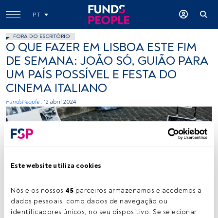
PT
FORA DO ESCRITÓRIO
O QUE FAZER EM LISBOA ESTE FIM
DE SEMANA: JOÃO SÓ, GUIÃO PARA
UM PAÍS POSSÍVEL E FESTA DO
CINEMA ITALIANO
FundsPeople .
12 abril 2024
Este website utiliza cookies
Créditos: Gabriella Clare Marino (Unsplash)
Nós e os nossos 
45
 parceiros armazenamos e acedemos a 
dados pessoais, como dados de navegação ou 
identificadores únicos, no seu dispositivo. Se selecionar 