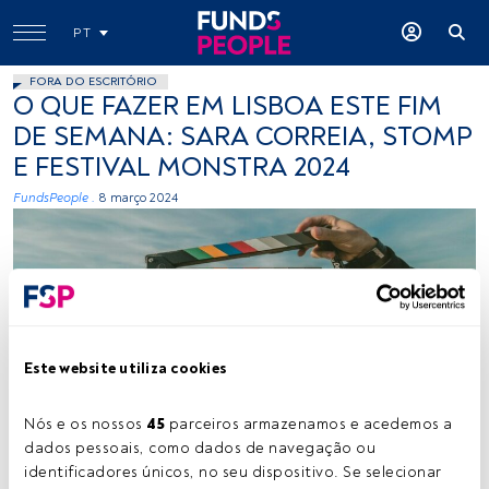
PT
FORA DO ESCRITÓRIO
O QUE FAZER EM LISBOA ESTE FIM
DE SEMANA: SARA CORREIA, STOMP
E FESTIVAL MONSTRA 2024
FundsPeople .
8 março 2024
Este website utiliza cookies
Créditos: Jakob Owens (Unsplash)
Nós e os nossos 
45
 parceiros armazenamos e acedemos a 
dados pessoais, como dados de navegação ou 
identificadores únicos, no seu dispositivo. Se selecionar 
Tempo de leitura:
2 min.