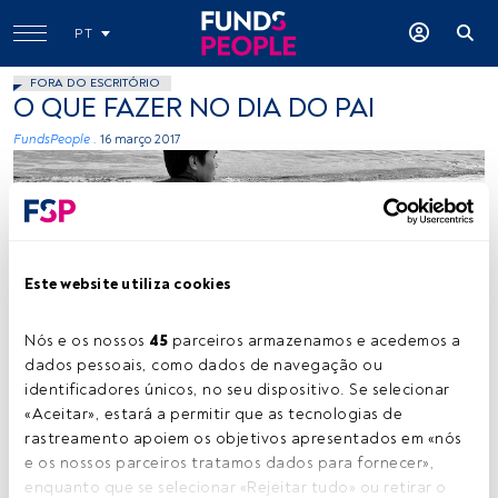
PT
FORA DO ESCRITÓRIO
O QUE FAZER NO DIA DO PAI
FundsPeople .
16 março 2017
Este website utiliza cookies
jmettraux, Flickr, Creative Commons
Nós e os nossos 
45
 parceiros armazenamos e acedemos a 
dados pessoais, como dados de navegação ou 
identificadores únicos, no seu dispositivo. Se selecionar 
«Aceitar», estará a permitir que as tecnologias de 
Tempo de leitura:
1 min.
rastreamento apoiem os objetivos apresentados em «nós 
B
e os nossos parceiros tratamos dados para fornecer», 
runch para começar o dia
enquanto que se selecionar «Rejeitar tudo» ou retirar o 