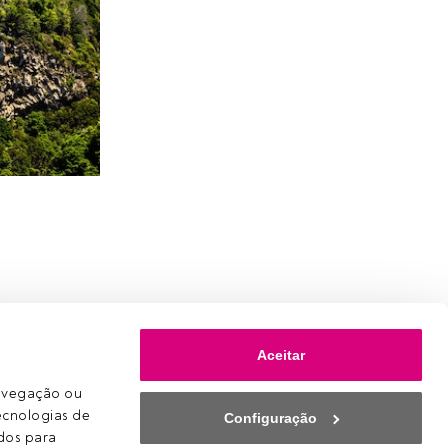
Aceitar
avegação ou 
ecnologias de 
Configuração
os para 