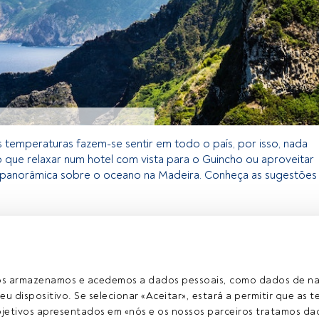
s temperaturas fazem-se sentir em todo o país, por isso, nada
 que relaxar num hotel com vista para o Guincho ou aproveitar
 panorâmica sobre o oceano na Madeira. Conheça as sugestões
exclusivo para os utilizadores registados da FundsPeople. Se já
o, aceda através do botão Login. Se ainda não tem conta,
egistar-se e a desfrutar de todo o universo que a FundsPeople
ros armazenamos e acedemos a dados pessoais, como dados de n
eu dispositivo. Se selecionar «Aceitar», estará a permitir que as t
etivos apresentados em «nós e os nossos parceiros tratamos dad
Aceder a Fundspeople