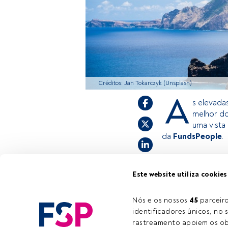
Créditos: Jan Tokarczyk (Unsplash)
A
s elevada
melhor do
uma vista
da
FundsPeople
.
Este é um artigo 
Este website utiliza cookies
estiver registad
convidamo-lo a r
Nós e os nossos 
45
 parcei
oferece.
identificadores únicos, no s
rastreamento apoiem os obj
Tempo de leitura:
1 min.