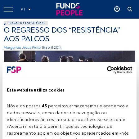
PT
FORA DO ESCRITÓRIO
O REGRESSO DOS “RESISTÊNCIA”
AOS PALCOS
Margarida Jesus Pinto
16 abril 2014
Este website utiliza cookies
Cedida
Nós e os nossos 
45
 parceiros armazenamos e acedemos a 
dados pessoais, como dados de navegação ou 
identificadores únicos, no seu dispositivo. Se selecionar 
«Aceitar», estará a permitir que as tecnologias de 
Tempo de leitura:
1 min.
rastreamento apoiem os objetivos apresentados em «nós 